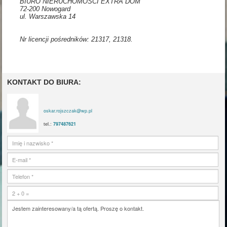
BIURO NIERUCHOMOŚCI EXTRA DOM
72-200 Nowogard
ul. Warszawska 14
Nr licencji pośredników: 21317, 21318.
KONTAKT DO BIURA:
oskar.rojszczak@wp.pl
797487621
tel.: