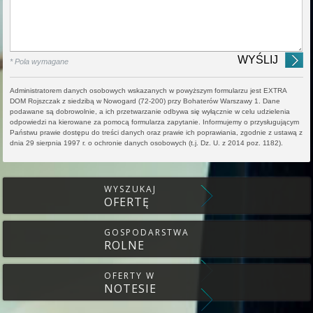
* Pola wymagane
Administratorem danych osobowych wskazanych w powyższym formularzu jest EXTRA
DOM Rojszczak z siedzibą w Nowogard (72-200) przy Bohaterów Warszawy 1. Dane
podawane są dobrowolnie, a ich przetwarzanie odbywa się wyłącznie w celu udzielenia
odpowiedzi na kierowane za pomocą formularza zapytanie. Informujemy o przysługującym
Państwu prawie dostępu do treści danych oraz prawie ich poprawiania, zgodnie z ustawą z
dnia 29 sierpnia 1997 r. o ochronie danych osobowych (t.j. Dz. U. z 2014 poz. 1182).
WYSZUKAJ
OFERTĘ
GOSPODARSTWA
ROLNE
OFERTY W
NOTESIE