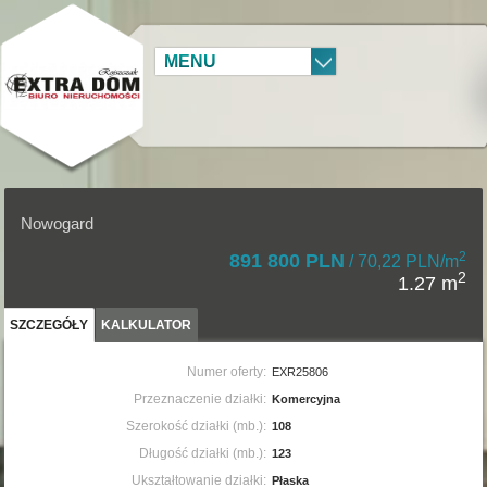
MENU
Nowogard
2
891 800 PLN
/ 70,22 PLN/m
2
1.27 m
SZCZEGÓŁY
KALKULATOR
Numer oferty:
EXR25806
Przeznaczenie działki:
Komercyjna
Szerokość działki (mb.):
108
Długość działki (mb.):
123
Ukształtowanie działki:
Płaska