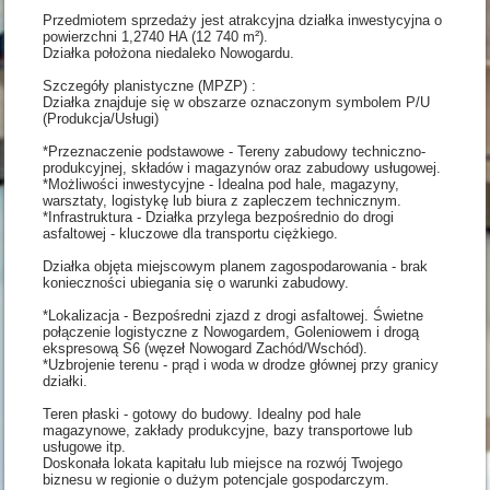
Przedmiotem sprzedaży jest atrakcyjna działka inwestycyjna o
powierzchni 1,2740 HA (12 740 m²).
Działka położona niedaleko Nowogardu.
Szczegóły planistyczne (MPZP) :
Działka znajduje się w obszarze oznaczonym symbolem P/U
(Produkcja/Usługi)
*Przeznaczenie podstawowe - Tereny zabudowy techniczno-
produkcyjnej, składów i magazynów oraz zabudowy usługowej.
*Możliwości inwestycyjne - Idealna pod hale, magazyny,
warsztaty, logistykę lub biura z zapleczem technicznym.
*Infrastruktura - Działka przylega bezpośrednio do drogi
asfaltowej - kluczowe dla transportu ciężkiego.
Działka objęta miejscowym planem zagospodarowania - brak
konieczności ubiegania się o warunki zabudowy.
*Lokalizacja - Bezpośredni zjazd z drogi asfaltowej. Świetne
połączenie logistyczne z Nowogardem, Goleniowem i drogą
ekspresową S6 (węzeł Nowogard Zachód/Wschód).
*Uzbrojenie terenu - prąd i woda w drodze głównej przy granicy
działki.
Teren płaski - gotowy do budowy. Idealny pod hale
magazynowe, zakłady produkcyjne, bazy transportowe lub
usługowe itp.
Doskonała lokata kapitału lub miejsce na rozwój Twojego
biznesu w regionie o dużym potencjale gospodarczym.