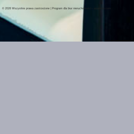
© 2026 Wszystkie prawa zastrzeżone | Program dla biur nieruchomości -
asaricrm.com
Ta strona używa plików cookies. Kontynuując przeglądanie naszej strony, w
ustawieniami przeglądarki i Polityką Prywatności.
Dowiedz się więcej
Klikając "Akceptuję" zgadasz się na wykorzystywanie przez nas plików cooki
Akceptuję