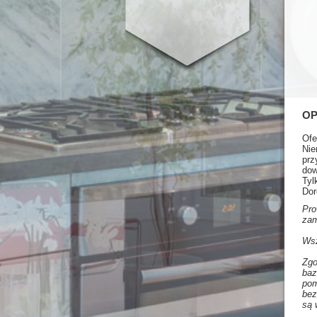
OP
Ofe
Nie
prz
dow
Tyl
Dor
Pro
zam
Wsz
Zgo
baz
pom
bez
są 