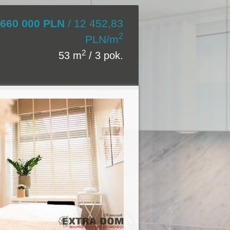
660 000 PLN
/ 12 452,83
2
PLN/m
2
53 m
/ 3 pok.