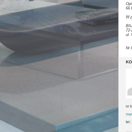
Opi
66 
W p
BI
72-
ul.
Nr 
KO
nr l
mar
tel.