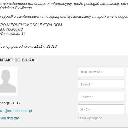
s nieruchomości ma charakter informacyjny, może podlegać aktualizacji, nie s
Kodeksu Cywilnego.
rzypadku zainteresowania niniejszą ofertą zapraszamy na spotkanie w dogo
URO NIERUCHOMOŚCI EXTRA DOM
200 Nowogard
 Warszawska 14
licencji pośredników: 21317, 21318.
NTAKT DO BIURA:
icencji: 21317
cin@extradom.net.pl
508 312 261
* Pola wymagane
: