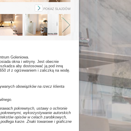
POKAZ SLAJDÓW
centrum Goleniowa.
siada okna i witryny. Jest obecnie
eszkadza aby dostosować ją pod inną
650 zł z ogrzewaniem i zaliczką na wodę.
onywanych obowiązków na rzecz klienta
ilnego.
i prawach pokrewnych, ustawy o ochronie
 pokrewnymi, wykorzystywanie autorskich
, tekstów opisów w celach zarobkowych,
 podlega karze. Znaki towarowe i graficzne