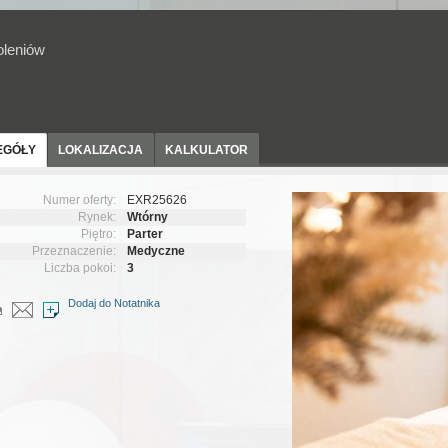
leniów
EGÓŁY
LOKALIZACJA
KALKULATOR
Numer oferty:
EXR25626
Rynek:
Wtórny
Piętro:
Parter
Przeznaczenie:
Medyczne
Liczba pokoi:
3
Dodaj do Notatnika