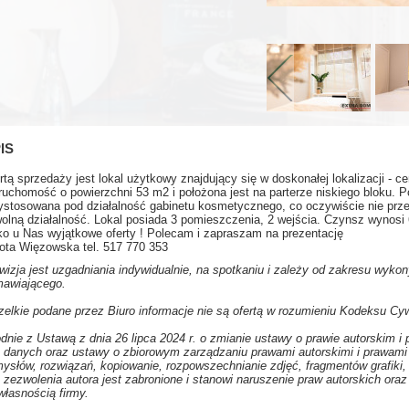
IS
rtą sprzedaży jest lokal użytkowy znajdujący się w doskonałej lokalizacji - 
ruchomość o powierzchni 53 m2 i położona jest na parterze niskiego bloku. Po
ystosowana pod działalność gabinetu kosmetycznego, co oczywiście nie prz
olną działalność. Lokal posiada 3 pomieszczenia, 2 wejścia. Czynsz wynosi 
ko u Nas wyjątkowe oferty ! Polecam i zapraszam na prezentację
ota Więzowska tel. 517 770 353
wizja jest uzgadniania indywidualnie, na spotkaniu i zależy od zakresu wyk
awiającego.
elkie podane przez Biuro informacje nie są ofertą w rozumieniu Kodeksu Cyw
dnie z Ustawą z dnia 26 lipca 2024 r. o zmianie ustawy o prawie autorskim 
 danych oraz ustawy o zbiorowym zarządzaniu prawami autorskimi i prawami
ysłów, rozwiązań, kopiowanie, rozpowszechnianie zdjęć, fragmentów grafiki
 zezwolenia autora jest zabronione i stanowi naruszenie praw autorskich oraz
własnością firmy.