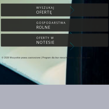
WYSZUKAJ
OFERTĘ
GOSPODARSTWA
ROLNE
OFERTY W
NOTESIE
© 2026 Wszystkie prawa zastrzeżone | Program dla biur nieruchomości -
asaricrm.com
Ta strona używa plików cookies. Kontynuując przeglądanie naszej strony, w
ustawieniami przeglądarki i Polityką Prywatności.
Dowiedz się więcej
Klikając "Akceptuję" zgadasz się na wykorzystywanie przez nas plików cooki
Akceptuję