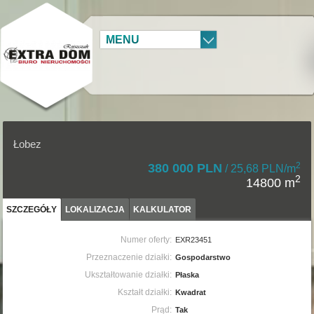
MENU
Łobez
2
380 000 PLN
/ 25,68 PLN/m
2
14800 m
SZCZEGÓŁY
LOKALIZACJA
KALKULATOR
Numer oferty:
EXR23451
Przeznaczenie działki:
Gospodarstwo
Ukształtowanie działki:
Płaska
Kształt działki:
Kwadrat
Prąd:
Tak