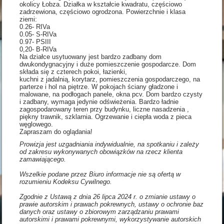
okolicy Łobza. Działka w kształcie kwadratu, częściowo
zadrzewiona, częściowo ogrodzona. Powierzchnie i klasa
ziemi:
0.26- RIVa
0.05- S-RIVa
0.97- PSIII
0,20- B-RIVa
Na działce usytuowany jest bardzo zadbany dom
dwukondygnacyjny i duże pomieszczenie gospodarcze. Dom
składa się z czterech pokoi, łazienki,
kuchni z jadalnią, korytarz, pomieszczenia gospodarczego, na
parterze i hol na piętrze. W pokojach ściany gładzone i
malowane, na podłogach panele, okna pcv. Dom bardzo czysty
i zadbany, wymaga jedynie odświeżenia. Bardzo ładnie
zagospodarowany teren przy budynku, liczne nasadzenia ,
piękny trawnik, szklarnia. Ogrzewanie i ciepła woda z pieca
węglowego.
Zapraszam do oglądania!
Prowizja jest uzgadniania indywidualnie, na spotkaniu i zależy
od zakresu wykonywanych obowiązków na rzecz klienta
zamawiającego.
Wszelkie podane przez Biuro informacje nie są ofertą w
rozumieniu Kodeksu Cywilnego.
Zgodnie z Ustawą z dnia 26 lipca 2024 r. o zmianie ustawy o
prawie autorskim i prawach pokrewnych, ustawy o ochronie baz
danych oraz ustawy o zbiorowym zarządzaniu prawami
autorskimi i prawami pokrewnymi, wykorzystywanie autorskich