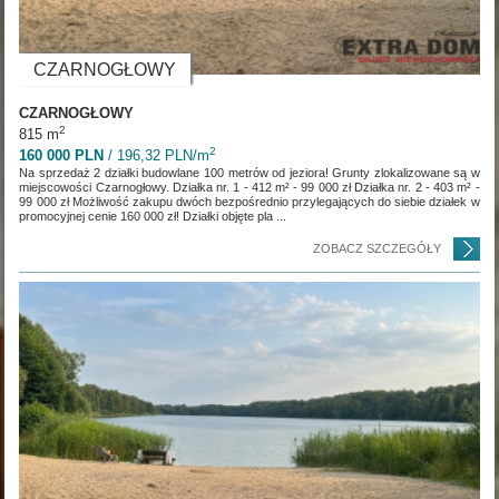
CZARNOGŁOWY
CZARNOGŁOWY
2
815 m
2
160 000 PLN
/ 196,32 PLN/m
Na sprzedaż 2 działki budowlane 100 metrów od jeziora! Grunty zlokalizowane są w
miejscowości Czarnogłowy. Działka nr. 1 - 412 m² - 99 000 zł Działka nr. 2 - 403 m² -
99 000 zł Możliwość zakupu dwóch bezpośrednio przylegających do siebie działek w
promocyjnej cenie 160 000 zł! Działki objęte pla ...
ZOBACZ SZCZEGÓŁY