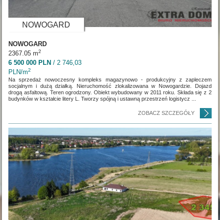
NOWOGARD
NOWOGARD
2
2367.05 m
6 500 000 PLN
/ 2 746,03
2
PLN/m
Na sprzedaż nowoczesny kompleks magazynowo - produkcyjny z zapleczem
socjalnym i dużą działką. Nieruchomość zlokalizowana w Nowogardzie. Dojazd
drogą asfaltową. Teren ogrodzony. Obiekt wybudowany w 2011 roku. Składa się z 2
budynków w kształcie litery L. Tworzy spójną i ustawną przestrzeń logistycz ...
ZOBACZ SZCZEGÓŁY