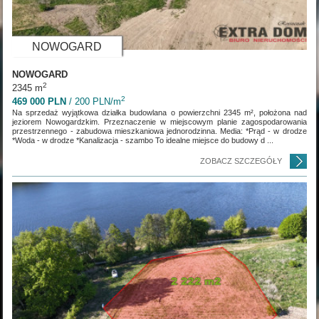
NOWOGARD
NOWOGARD
2
2345 m
2
469 000 PLN
/ 200 PLN/m
Na sprzedaż wyjątkowa działka budowlana o powierzchni 2345 m², położona nad
jeziorem Nowogardzkim. Przeznaczenie w miejscowym planie zagospodarowania
przestrzennego - zabudowa mieszkaniowa jednorodzinna. Media: *Prąd - w drodze
*Woda - w drodze *Kanalizacja - szambo To idealne miejsce do budowy d ...
ZOBACZ SZCZEGÓŁY