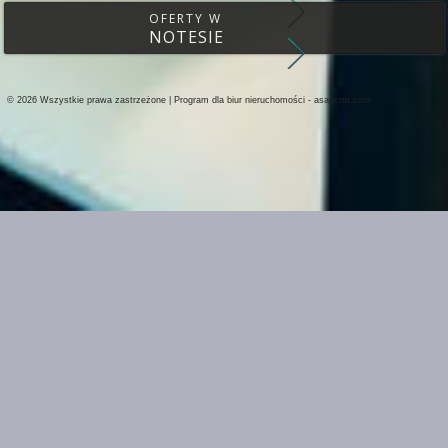
OFERTY W
NOTESIE
© 2026 Wszystkie prawa zastrzeżone | Program dla biur nieruchomości -
asaricrm.com
Ta strona używa plików cookies. Kontynuując przeglądanie naszej strony, w
ustawieniami przeglądarki i Polityką Prywatności.
Dowiedz się więcej
Klikając "Akceptuję" zgadasz się na wykorzystywanie przez nas plików cooki
Akceptuję