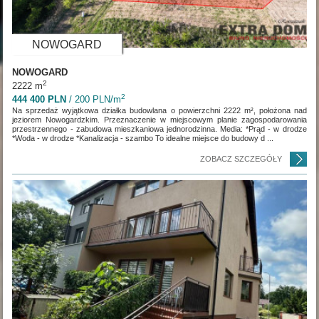
NOWOGARD
NOWOGARD
2
2222 m
2
444 400 PLN
/ 200 PLN/m
Na sprzedaż wyjątkowa działka budowlana o powierzchni 2222 m², położona nad
jeziorem Nowogardzkim. Przeznaczenie w miejscowym planie zagospodarowania
przestrzennego - zabudowa mieszkaniowa jednorodzinna. Media: *Prąd - w drodze
*Woda - w drodze *Kanalizacja - szambo To idealne miejsce do budowy d ...
ZOBACZ SZCZEGÓŁY