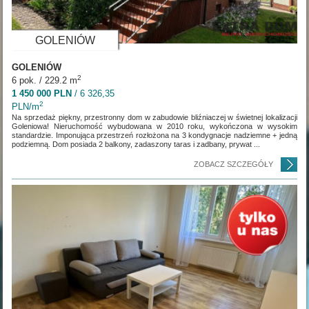
GOLENIÓW
GOLENIÓW
2
6 pok. / 229.2 m
1 450 000 PLN
/ 6 326,35
2
PLN/m
Na sprzedaż piękny, przestronny dom w zabudowie bliźniaczej w świetnej lokalizacji
Goleniowa! Nieruchomość wybudowana w 2010 roku, wykończona w wysokim
standardzie. Imponująca przestrzeń rozłożona na 3 kondygnacje nadziemne + jedną
podziemną. Dom posiada 2 balkony, zadaszony taras i zadbany, prywat ...
ZOBACZ SZCZEGÓŁY