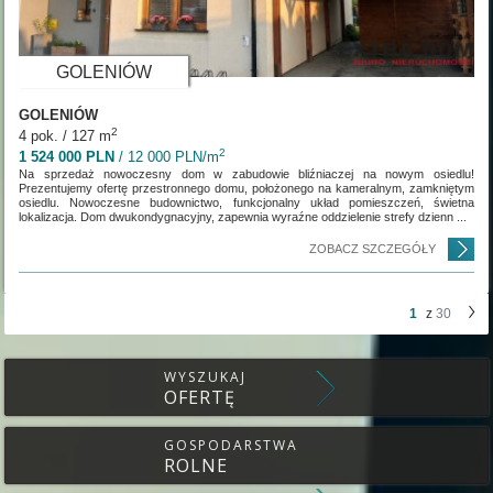
GOLENIÓW
GOLENIÓW
2
4 pok. / 127 m
2
1 524 000 PLN
/ 12 000 PLN/m
Na sprzedaż nowoczesny dom w zabudowie bliźniaczej na nowym osiedlu!
Prezentujemy ofertę przestronnego domu, położonego na kameralnym, zamkniętym
osiedlu. Nowoczesne budownictwo, funkcjonalny układ pomieszczeń, świetna
lokalizacja. Dom dwukondygnacyjny, zapewnia wyraźne oddzielenie strefy dzienn ...
ZOBACZ SZCZEGÓŁY
1
z
30
WYSZUKAJ
OFERTĘ
GOSPODARSTWA
ROLNE