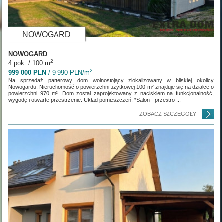
NOWOGARD
NOWOGARD
2
4 pok. / 100 m
2
999 000 PLN
/ 9 990 PLN/m
Na sprzedaż parterowy dom wolnostojący zlokalizowany w bliskiej okolicy
Nowogardu. Nieruchomość o powierzchni użytkowej 100 m² znajduje się na działce o
powierzchni 970 m². Dom został zaprojektowany z naciskiem na funkcjonalność,
wygodę i otwarte przestrzenie. Układ pomieszczeń: *Salon - przestro ...
ZOBACZ SZCZEGÓŁY