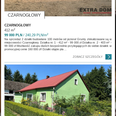
CZARNOGŁOWY
CZARNOGŁOWY
2
412 m
2
99 000 PLN
/ 240,29 PLN/m
Na sprzedaż 2 działki budowlane 100 metrów od jeziora! Grunty zlokalizowane są w
miejscowości Czarnogłowy. Działka nr. 1 - 412 m² - 99 000 zł Działka nr. 2 - 403 m² -
99 000 zł Możliwość zakupu dwóch bezpośrednio przylegających do siebie działek w
promocyjnej cenie 160 000 zł! Działki objęte pla ...
ZOBACZ SZCZEGÓŁY