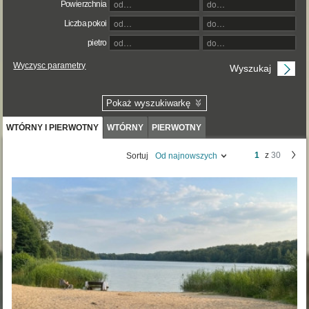
Powierzchnia
Liczba pokoi
pietro
Wyczysc parametry
Pokaż wyszukiwarkę
WTÓRNY I PIERWOTNY
WTÓRNY
PIERWOTNY
1
z
30
Sortuj
Od najnowszych