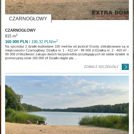
CZARNOGŁOWY
CZARNOGŁOWY
2
815 m
2
160 000 PLN
/ 196,32 PLN/m
Na sprzedaż 2 działki budowlane 100 metrów od jeziora! Grunty zlokalizowane są w
miejscowości Czarnogłowy. Działka nr. 1 - 412 m² - 99 000 zł Działka nr. 2 - 403 m² -
99 000 zł Możliwość zakupu dwóch bezpośrednio przylegających do siebie działek w
promocyjnej cenie 160 000 zł! Działki objęte pla ...
ZOBACZ SZCZEGÓŁY