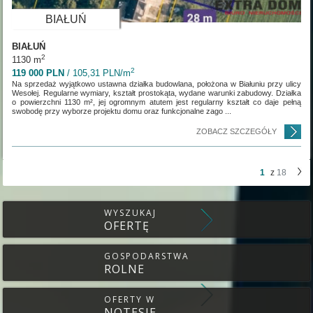
BIAŁUŃ
BIAŁUŃ
2
1130 m
2
119 000 PLN
/ 105,31 PLN/m
Na sprzedaż wyjątkowo ustawna działka budowlana, położona w Białuniu przy ulicy
Wesołej. Regularne wymiary, kształt prostokąta, wydane warunki zabudowy. Działka
o powierzchni 1130 m², jej ogromnym atutem jest regularny kształt co daje pełną
swobodę przy wyborze projektu domu oraz funkcjonalne zago ...
ZOBACZ SZCZEGÓŁY
1
z
18
WYSZUKAJ
OFERTĘ
GOSPODARSTWA
ROLNE
OFERTY W
NOTESIE