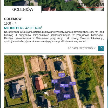
GOLENIÓW
GOLENIÓW
2
1600 m
2
680 000 PLN
/ 425 PLN/m
Na sprzedaż atrakcyjna działka budowlano/inwestycyjna o powierzchni 1600 m², pod
budowę 4 budynków mieszkalnych jednorodzinnych w zabudowie bliźniaczej.
Działka zlokalizowana w Goleniowie przy ulicy Turkusowej. Świetna lokalizacja,
spokojne osiedle, dynamicznie rozwijające się pod kątem nowej zabud ...
ZOBACZ SZCZEGÓŁY