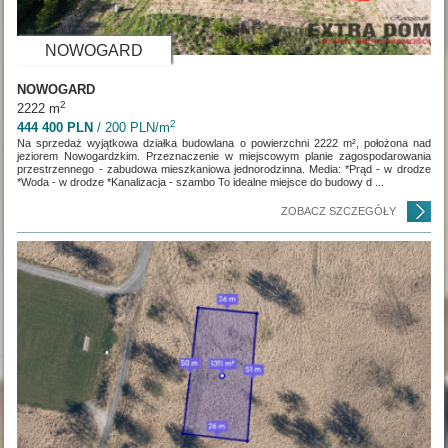
NOWOGARD
NOWOGARD
2
2222 m
2
444 400 PLN
/ 200 PLN/m
Na sprzedaż wyjątkowa działka budowlana o powierzchni 2222 m², położona nad
jeziorem Nowogardzkim. Przeznaczenie w miejscowym planie zagospodarowania
przestrzennego - zabudowa mieszkaniowa jednorodzinna. Media: *Prąd - w drodze
*Woda - w drodze *Kanalizacja - szambo To idealne miejsce do budowy d ...
ZOBACZ SZCZEGÓŁY