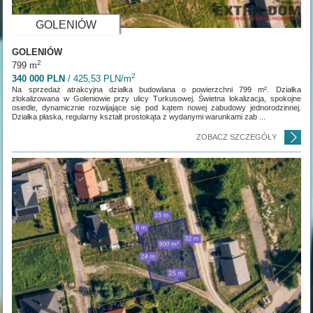
GOLENIÓW
GOLENIÓW
2
799 m
2
340 000 PLN
/ 425,53 PLN/m
Na sprzedaż atrakcyjna działka budowlana o powierzchni 799 m². Działka
zlokalizowana w Goleniowie przy ulicy Turkusowej. Świetna lokalizacja, spokojne
osiedle, dynamicznie rozwijające się pod kątem nowej zabudowy jednorodzinnej.
Działka płaska, regularny kształt prostokąta z wydanymi warunkami zab ...
ZOBACZ SZCZEGÓŁY