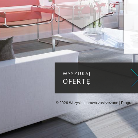
WYSZUKAJ
OFERTĘ
© 2026 Wszystkie prawa zastrzeżone | Program d
Ta strona używa plików cookies. Kontynuu
ustawieniami przeglądarki i Polityką Pryw
Klikając "Akceptuję" zgadasz się na wyko
Akceptuję