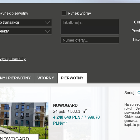
Rynek pierwotny
Rynek wtórny
Ce
p transakcji
Powi
iekty,
Lic
zysc parametry
NY I PIERWOTNY
WTÓRNY
PIERWOTNY
Sortuj
O
Na sprzed
NOWOGARD
roku! J
2
24 pok. / 530.1 m
powierzch
Obiekt st
4 240 640 PLN
/ 7 999,70
gotowca. 
2
PLN/m
kapitału p
NOWOGARD