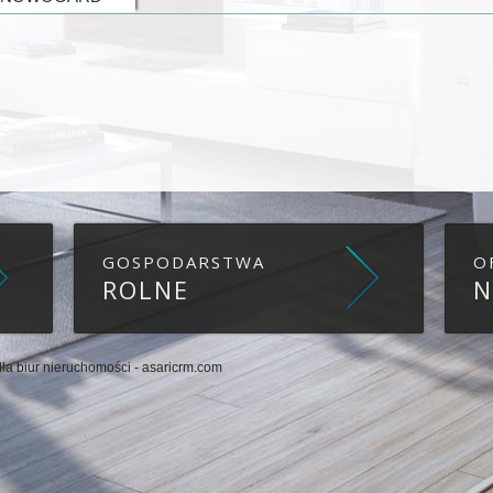
GOSPODARSTWA
O
ROLNE
N
la biur nieruchomości -
asaricrm.com
jąc przeglądanie naszej strony, wyrażasz zgodę na wykorzystywanie przez n
atności.
Dowiedz się więcej
rzystywanie przez nas plików cookie.