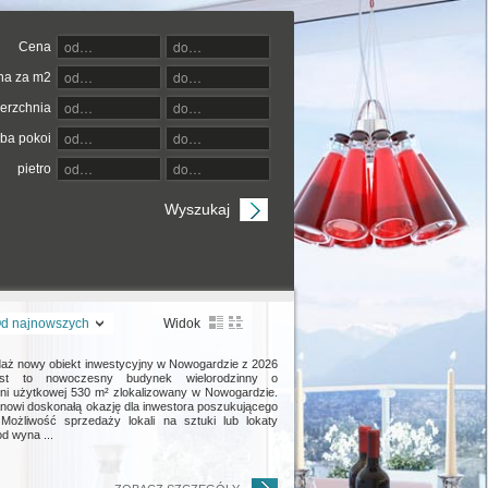
Cena
na za m2
erzchnia
zba pokoi
pietro
d najnowszych
Widok
aż nowy obiekt inwestycyjny w Nowogardzie z 2026
est to nowoczesny budynek wielorodzinny o
ni użytkowej 530 m² zlokalizowany w Nowogardzie.
anowi doskonałą okazję dla inwestora poszukującego
Możliwość sprzedaży lokali na sztuki lub lokaty
od wyna ...